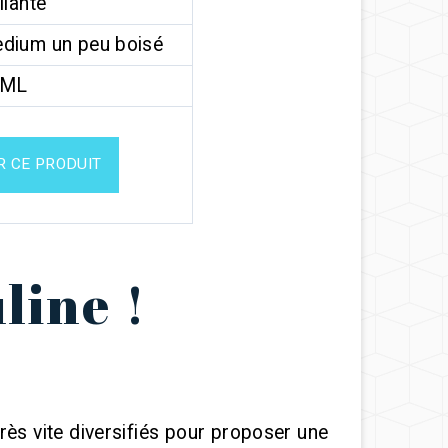
llante
dium un peu boisé
0ML
R CE PRODUIT
line !
rès vite diversifiés pour proposer une