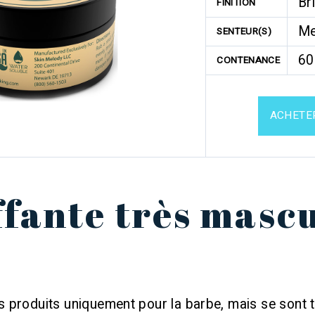
Bri
FINITION
Me
SENTEUR(S)
6
CONTENANCE
ACHETE
ffante très mascu
 produits uniquement pour la barbe, mais se sont t