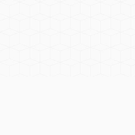
Le site cire coiffante pour hommes vous
conseil sur les différents modèles de cire
coiffante pour homme haut de gamme
existants sur le marché.